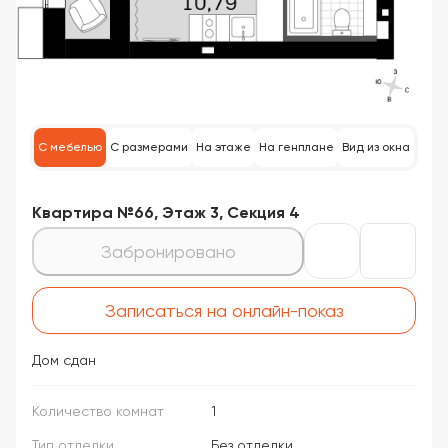
С мебелью
С размерами
На этаже
На генплане
Вид из окна
Квартира №66, Этаж 3, Секция 4
Забронировано
Записаться на онлайн-показ
Дом сдан
Количество комнат
1
Тип отделки
Без отделки